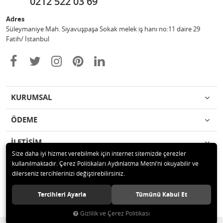
0212 522 03 69
Adres
Süleymaniye Mah. Siyavuşpaşa Sokak melek iş hanı no:11 daire 29
Fatih/ İstanbul
KURUMSAL
ÖDEME
İLETİŞİM
Size daha iyi hizmet verebilmek için internet sitemizde çerezler
kullanılmaktadır. Çerez Politikaları Aydınlatma Metni’ni okuyabilir ve
© 2020 Ufuk Şaka Oyunları ve Parti Malzemeleri Merkezi Tüm hakları
dilerseniz tercihlerinizi değiştirebilirsiniz.
saklıdır.
Tercihleri Ayarla
Tümünü Kabul Et
Gizlilik ve Çerez Politikası
®