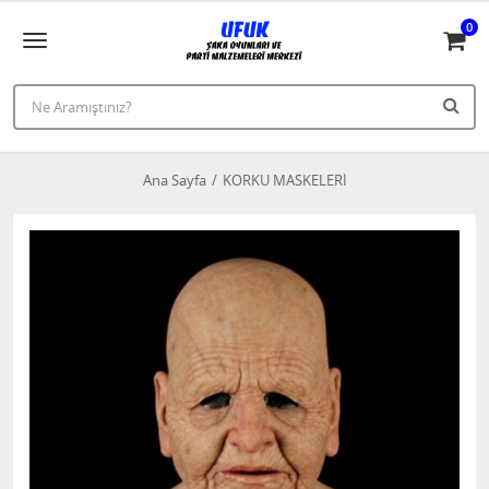
0
Ana Sayfa
KORKU MASKELERİ