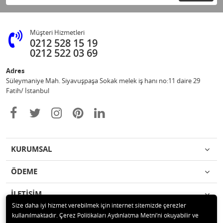
Müşteri Hizmetleri
0212 528 15 19
0212 522 03 69
Adres
Süleymaniye Mah. Siyavuşpaşa Sokak melek iş hanı no:11 daire 29
Fatih/ İstanbul
KURUMSAL
ÖDEME
İLETİŞİM
Size daha iyi hizmet verebilmek için internet sitemizde çerezler
kullanılmaktadır. Çerez Politikaları Aydınlatma Metni’ni okuyabilir ve
© 2020 Ufuk Şaka Oyunları ve Parti Malzemeleri Merkezi Tüm hakları