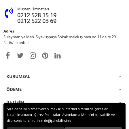
Müşteri Hizmetleri
0212 528 15 19
0212 522 03 69
Adres
Süleymaniye Mah. Siyavuşpaşa Sokak melek iş hanı no:11 daire 29
Fatih/ İstanbul
KURUMSAL
ÖDEME
İLETİŞİM
Size daha iyi hizmet verebilmek için internet sitemizde çerezler
kullanılmaktadır. Çerez Politikaları Aydınlatma Metni’ni okuyabilir ve
© 2020 Ufuk Şaka Oyunları ve Parti Malzemeleri Merkezi Tüm hakları
dilerseniz tercihlerinizi değiştirebilirsiniz.
saklıdır.