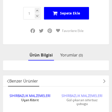
Sepete Ekle
Facebook
Twitter
Pinterest
Favorilere Ekle
Ürün Bilgisi
Yorumlar
(0)
Benzer Ürünler
SİHİRBAZLIK MALZEMELERİ
SİHİRBAZLIK MALZEMELERİ
Uçan Kibrit
Gül çıkaran sihirbaz
çubugu