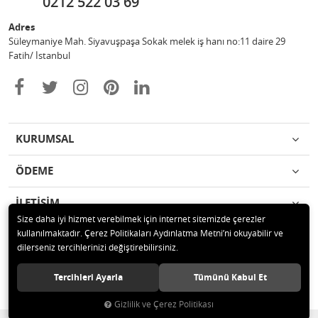
0212 522 03 69
Adres
Süleymaniye Mah. Siyavuşpaşa Sokak melek iş hanı no:11 daire 29
Fatih/ İstanbul
KURUMSAL
ÖDEME
İLETİŞİM
Size daha iyi hizmet verebilmek için internet sitemizde çerezler
kullanılmaktadır. Çerez Politikaları Aydınlatma Metni’ni okuyabilir ve
© 2020 Ufuk Şaka Oyunları ve Parti Malzemeleri Merkezi Tüm hakları
dilerseniz tercihlerinizi değiştirebilirsiniz.
saklıdır.
Tercihleri Ayarla
Tümünü Kabul Et
Gizlilik ve Çerez Politikası
®