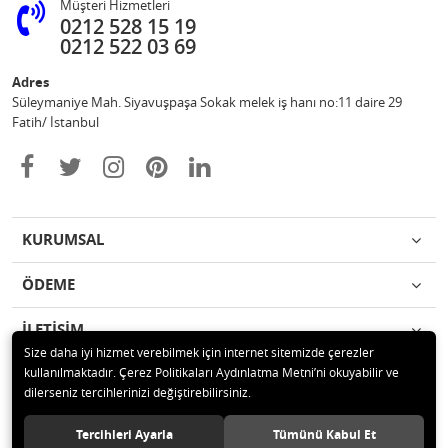
Müşteri Hizmetleri
0212 528 15 19
0212 522 03 69
Adres
Süleymaniye Mah. Siyavuşpaşa Sokak melek iş hanı no:11 daire 29
Fatih/ İstanbul
KURUMSAL
ÖDEME
İLETİŞİM
Size daha iyi hizmet verebilmek için internet sitemizde çerezler
kullanılmaktadır. Çerez Politikaları Aydınlatma Metni’ni okuyabilir ve
© 2020 Ufuk Şaka Oyunları ve Parti Malzemeleri Merkezi Tüm hakları
dilerseniz tercihlerinizi değiştirebilirsiniz.
saklıdır.
Tercihleri Ayarla
Tümünü Kabul Et