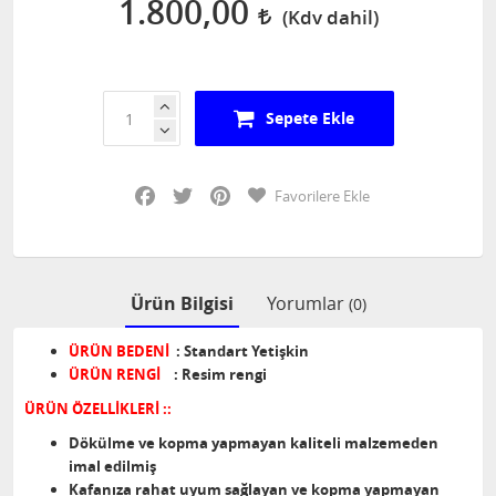
1.800,00
Sepete Ekle
Facebook
Twitter
Pinterest
Favorilere Ekle
Ürün Bilgisi
Yorumlar
(0)
ÜRÜN BEDENİ
: Standart Yetişkin
ÜRÜN RENGİ
: Resim rengi
ÜRÜN ÖZELLİKLERİ ::
Dökülme ve kopma yapmayan kaliteli malzemeden
imal edilmiş
Kafanıza rahat uyum sağlayan ve kopma yapmayan