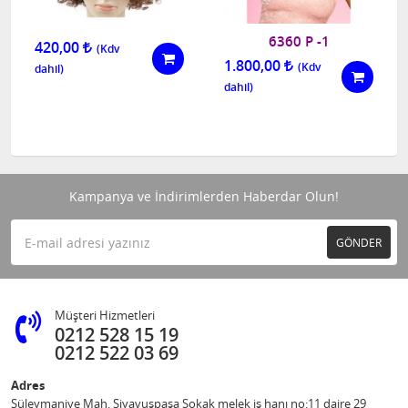
6360 P -1
420,00
1.800,00
Kampanya ve İndirimlerden Haberdar Olun!
GÖNDER
Müşteri Hizmetleri
0212 528 15 19
0212 522 03 69
Adres
Süleymaniye Mah. Siyavuşpaşa Sokak melek iş hanı no:11 daire 29