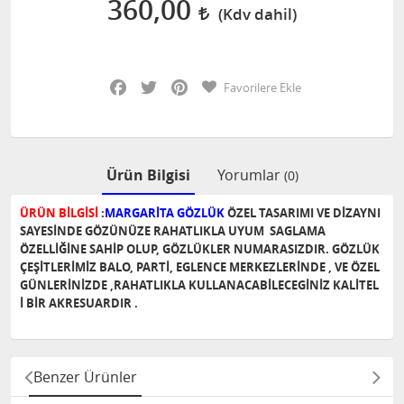
360,00
Facebook
Twitter
Pinterest
Favorilere Ekle
Ürün Bilgisi
Yorumlar
(0)
ÜRÜN BİLGİSİ
:
MARGARİTA GÖZLÜK
ÖZEL TASARIMI VE DİZAYNI
SAYESİNDE GÖZÜNÜZE RAHATLIKLA UYUM SAGLAMA
ÖZELLİĞİNE SAHİP OLUP, GÖZLÜKLER NUMARASIZDIR. GÖZLÜK
ÇEŞİTLERİMİZ BALO, PARTİ, EGLENCE MERKEZLERİNDE , VE ÖZEL
GÜNLERİNİZDE ,RAHATLIKLA KULLANACABİLECEGİNİZ KALİTEL
İ BİR AKRESUARDIR .
Benzer Ürünler