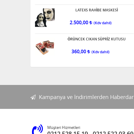
AKREP ( 1 ADEDİ )
LATEXS RAHÌBE MASKESÌ
24,00
2.500,00
ÒRÙNCEK CIKAN SÙPRÌZ KUTUSU
SİYAH KERTENKELELER ( 1
ADEDİ )
360,00
36,00
HAMAM BÖCEGİ (2 ADET)
60,00
Kampanya ve İndirimlerden Haberdar
MİNİK FIRLAYAN KUTU
60,00
Müşteri Hizmetleri
0212 528 15 19
0212 522 03 69