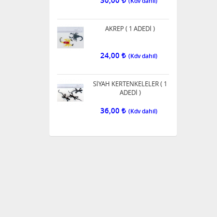
AKREP ( 1 ADEDİ )
24,00
SİYAH KERTENKELELER ( 1
ADEDİ )
36,00
HAMAM BÖCEGİ (2 ADET)
60,00
MİNİK FIRLAYAN KUTU
60,00