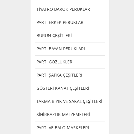
TİYATRO BAROK PERUKLAR
PARTİ ERKEK PERUKLARI
SİYAH KERTENKELELER ( 1
ADEDİ )
BURUN ÇEŞİTLERİ
36,00
PARTİ BAYAN PERUKLARI
PARTİ GÖZLÜKLERİ
HAMAM BÖCEGİ (2 ADET)
PARTİ ŞAPKA ÇEŞİTLERİ
60,00
GÖSTERİ KANAT ÇEŞİTLERİ
MİNİK FIRLAYAN KUTU
TAKMA BIYIK VE SAKAL ÇEŞİTLERİ
60,00
SİHİRBAZLIK MALZEMELERİ
PARTİ VE BALO MASKELERİ
KUKLA FARE ( 1 ADEDİ )