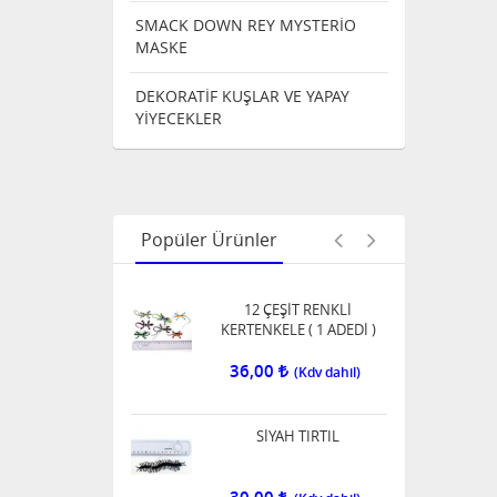
SMACK DOWN REY MYSTERİO
MASKE
24,00
DEKORATİF KUŞLAR VE YAPAY
YİYECEKLER
SERT ÖRÜMCEK ( 8 ADEDİ )
144,00
Popüler Ürünler
12 ÇEŞİT RENKLİ
KERTENKELE ( 1 ADEDİ )
36,00
SİYAH TIRTIL
30,00