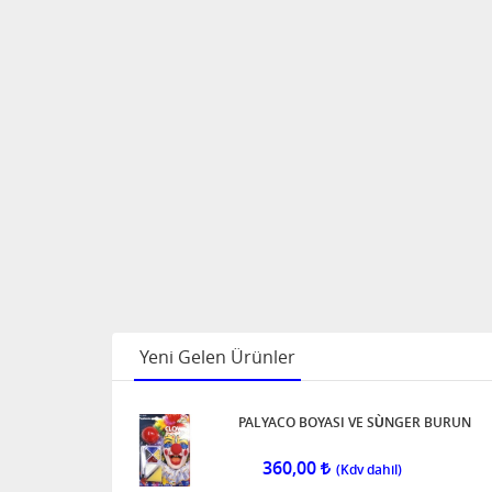
KUKLA FARE ( 1 ADEDİ )
24,00
SERT ÖRÜMCEK ( 8 ADEDİ )
144,00
12 ÇEŞİT RENKLİ
KERTENKELE ( 1 ADEDİ )
36,00
Yeni Gelen Ürünler
SİYAH TIRTIL
PALYACO BOYASI VE SÙNGER BURUN
30,00
360,00