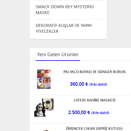
SMACK DOWN REY MYSTERİO
MASKE
DEKORATİF KUŞLAR VE YAPAY
YİYECEKLER
Yeni Gelen Ürünler
PALYACO BOYASI VE SÙNGER BURUN
360,00
LATEXS RAHÌBE MASKESÌ
2.500,00
ÒRÙNCEK CIKAN SÙPRÌZ KUTUSU