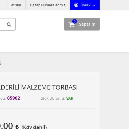
a
İletişim
Hesap Numaralarımız
Üyelik
0
Sepetim
SI
LDERİLİ MALZEME TORBASI
05902
odu
Stok Durumu
VAR
0,00