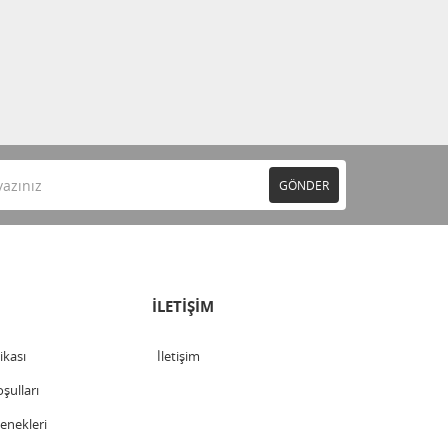
GÖNDER
İLETİŞİM
tikası
İletişim
şulları
nekleri