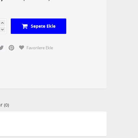
Sepete Ekle
cebook
Twitter
Pinterest
Favorilere Ekle
ar
(0)