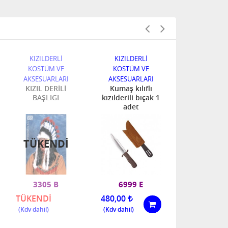
KIZILDERLİ
KIZILDERLİ
KIZILDER
KOSTÜM VE
KOSTÜM VE
KOSTÜM 
AKSESUARLARI
AKSESUARLARI
AKSESUARL
KIZIL DERİLİ
Kumaş kılıflı
KIZILDER
BAŞLIGI
kızılderili bıçak 1
BİLEKLİK 
adet
ADEDİ 
TÜKENDI
3305 B
6999 E
6987N
TÜKENDİ
480,00
480,00