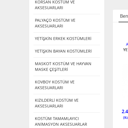
KORSAN KOSTÜM VE
AKSESUARLARI
Ben
PALYAÇO KOSTÜM VE
AKSESUARLARI
RLİ
KIZILDERLİ
KIZILDERLİ
YETİŞKİN ERKEK KOSTÜMLERİ
 VE
KOSTÜM VE
KOSTÜM VE
LARI
AKSESUARLARI
AKSESUARLARI
A
RİLİ
ERKEK ÇOCUK
KIZIL DERİLİ
YE
YETİŞKİN BAYAN KOSTÜMLERİ
E
KIZILDERİLİ
BAŞLIGI
KOSTÜM ( 7- 8
MASKOT KOSTÜM VE HAYVAN
YAŞ)
MASKE ÇEŞİTLERİ
TÜKENDI
KOVBOY KOSTÜM VE
AKSESUARLARI
KIZILDERLİ KOSTÜM VE
3081 L
K
876545677
AKSESUARLARI
TÜKENDİ
540,00
2.
KOSTÜM TAMAMLAYICI
ANİMASYON AKSESUARLAR