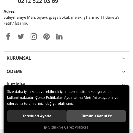
0212 522 03 69
Adres
Süleymaniye Mah. Siyavuşpaşa Sokak melek iş hanı no:11 daire 29
Fatih/ İstanbul
KURUMSAL
ÖDEME
İLETİŞİM
Size daha iyi hizmet verebilmek için internet sitemizde çerezler
kullanılmaktadır. Çerez Politikaları Aydınlatma Metni’ni okuyabilir ve
© 2020 Ufuk Şaka Oyunları ve Parti Malzemeleri Merkezi Tüm hakları
dilerseniz tercihlerinizi değiştirebilirsiniz.
saklıdır.
Tercihleri Ayarla
Tümünü Kabul Et
Gizlilik ve Çerez Politikası
®