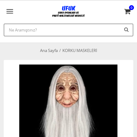
0
Ana Sayfa
KORKU MASKELERİ