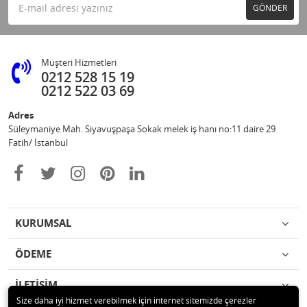
GÖNDER
Müşteri Hizmetleri
0212 528 15 19
0212 522 03 69
Adres
Süleymaniye Mah. Siyavuşpaşa Sokak melek iş hanı no:11 daire 29
Fatih/ İstanbul
KURUMSAL
ÖDEME
İLETİŞİM
Size daha iyi hizmet verebilmek için internet sitemizde çerezler