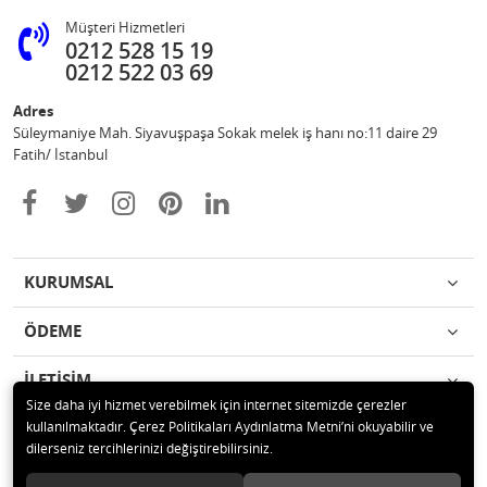
Müşteri Hizmetleri
0212 528 15 19
0212 522 03 69
Adres
Süleymaniye Mah. Siyavuşpaşa Sokak melek iş hanı no:11 daire 29
Fatih/ İstanbul
KURUMSAL
ÖDEME
İLETİŞİM
Size daha iyi hizmet verebilmek için internet sitemizde çerezler
kullanılmaktadır. Çerez Politikaları Aydınlatma Metni’ni okuyabilir ve
© 2020 Ufuk Şaka Oyunları ve Parti Malzemeleri Merkezi Tüm hakları
dilerseniz tercihlerinizi değiştirebilirsiniz.
saklıdır.