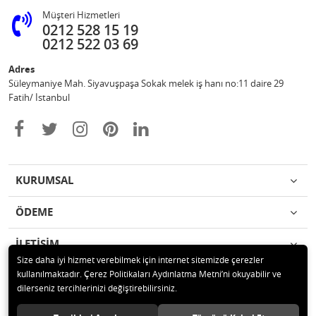
Müşteri Hizmetleri
0212 528 15 19
0212 522 03 69
Adres
Süleymaniye Mah. Siyavuşpaşa Sokak melek iş hanı no:11 daire 29
Fatih/ İstanbul
KURUMSAL
ÖDEME
İLETİŞİM
Size daha iyi hizmet verebilmek için internet sitemizde çerezler
kullanılmaktadır. Çerez Politikaları Aydınlatma Metni’ni okuyabilir ve
© 2020 Ufuk Şaka Oyunları ve Parti Malzemeleri Merkezi Tüm hakları
dilerseniz tercihlerinizi değiştirebilirsiniz.
saklıdır.