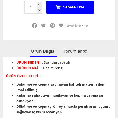
Sepete Ekle
Facebook
Twitter
Pinterest
Favorilere Ekle
Ürün Bilgisi
Yorumlar
(0)
ÜRÜN BEDENİ
: Standart cocuk
ÜRÜN RENGİ
: Resim rengi
ÜRÜN ÖZELLİKLERİ ::
Dökülme ve kopma yapmayan kaliteli malzemeden
imal edilmiş
Kafanıza rahat uyum sağlayan ve kopma yapmayan
esnek yapı
Dökülme ve kopmayı önleyici, saçla peruk arası uyumu
sağlayan iç kısım astar yapı