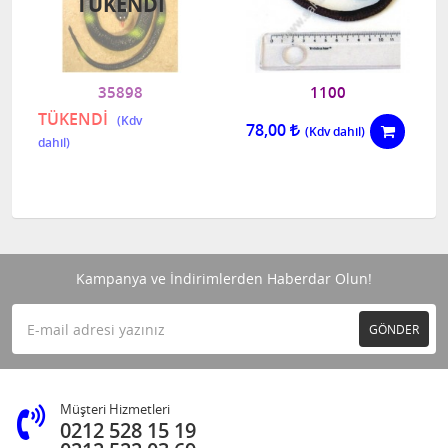
TÜKENDI
35898
1100
TÜKENDİ
78,00
Kampanya ve İndirimlerden Haberdar Olun!
GÖNDER
Müşteri Hizmetleri
0212 528 15 19