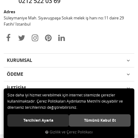
0212 522 03 69
Adres
Süleymaniye Mah. Siyavuşpaşa Sokak melek iş hanı no:11 daire 29
Fatih/ İstanbul
KURUMSAL
ÖDEME
İLETİŞİM
Size daha iyi hizmet verebilmek için internet sitemizde çerezler
kullanılmaktadır. Çerez Politikaları Aydınlatma Metni’ni okuyabilir ve
© 2020 Ufuk Şaka Oyunları ve Parti Malzemeleri Merkezi Tüm hakları
dilerseniz tercihlerinizi değiştirebilirsiniz.
saklıdır.
Tercihleri Ayarla
Tümünü Kabul Et
Gizlilik ve Çerez Politikası
®