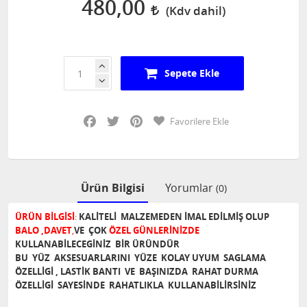
480,00
Sepete Ekle
Facebook
Twitter
Pinterest
Favorilere Ekle
Ürün Bilgisi
Yorumlar
(0)
ÜRÜN BİLGİSİ
:
KALİTELİ MALZEMEDEN İMAL EDİLMİŞ OLUP
BALO ,DAVET
,
VE ÇOK
ÖZEL GÜNLERİNİZDE
KULLANABİLECEGİNİZ BİR ÜRÜNDÜR
BU YÜZ AKSESUARLARINI YÜZE KOLAY UYUM SAGLAMA
ÖZELLİGİ , LASTİK BANTI VE BAŞINIZDA RAHAT DURMA
ÖZELLİGİ SAYESİNDE RAHATLIKLA KULLANABİLİRSİNİZ