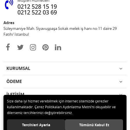
Müşteri Hizmetleri
0212 528 15 19
0212 522 03 69
Adres
Süleymaniye Mah. Siyavuşpaşa Sokak melek iş hanı no:11 daire 29
Fatih/ İstanbul
KURUMSAL
ÖDEME
İLETİŞİM
Size daha iyi hizmet verebilmek için internet sitemizde çerezler
kullanılmaktadır. Çerez Politikaları Aydınlatma Metni’ni okuyabilir ve
© 2020 Ufuk Şaka Oyunları ve Parti Malzemeleri Merkezi Tüm hakları
dilerseniz tercihlerinizi değiştirebilirsiniz.
saklıdır.
Tercihleri Ayarla
Tümünü Kabul Et