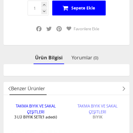
Sepete Ekle
Facebook
Twitter
Pinterest
Favorilere Ekle
Ürün Bilgisi
Yorumlar
(0)
Benzer Ürünler
TAKMA BIYIK VE SAKAL
TAKMA BIYIK VE SAKAL
ÇEŞİTLERİ
ÇEŞİTLERİ
3 LÜ BIYIK SETİ(1 adedi)
BIYIK