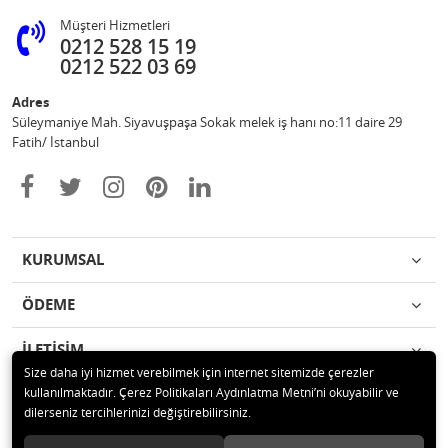
Müşteri Hizmetleri
0212 528 15 19
0212 522 03 69
Adres
Süleymaniye Mah. Siyavuşpaşa Sokak melek iş hanı no:11 daire 29
Fatih/ İstanbul
KURUMSAL
ÖDEME
İLETİŞİM
Size daha iyi hizmet verebilmek için internet sitemizde çerezler
kullanılmaktadır. Çerez Politikaları Aydınlatma Metni’ni okuyabilir ve
© 2020 Ufuk Şaka Oyunları ve Parti Malzemeleri Merkezi Tüm hakları
dilerseniz tercihlerinizi değiştirebilirsiniz.
saklıdır.