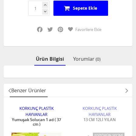
Sepete Ekle
Facebook
Twitter
Pinterest
Favorilere Ekle
Ürün Bilgisi
Yorumlar
(0)
Benzer Ürünler
KORKUNÇ PLASTİK
KORKUNÇ PLASTİK
HAYVANLAR
HAYVANLAR
Yumuşak Solucan 1 ad ( 37
13 CM 12Lİ YILAN
cm )
EDITÖRÜN SEÇIMI