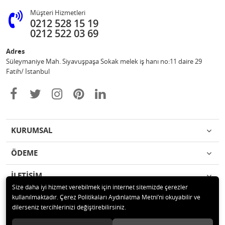
Müşteri Hizmetleri
0212 528 15 19
0212 522 03 69
Adres
Süleymaniye Mah. Siyavuşpaşa Sokak melek iş hanı no:11 daire 29
Fatih/ İstanbul
KURUMSAL
ÖDEME
İLETİŞİM
Size daha iyi hizmet verebilmek için internet sitemizde çerezler
kullanılmaktadır. Çerez Politikaları Aydınlatma Metni’ni okuyabilir ve
© 2020 Ufuk Şaka Oyunları ve Parti Malzemeleri Merkezi Tüm hakları
dilerseniz tercihlerinizi değiştirebilirsiniz.
saklıdır.