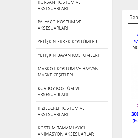
KORSAN KOSTÜM VE
AKSESUARLARI
Ben
PALYAÇO KOSTÜM VE
AKSESUARLARI
IK VE
TAKMA BIYIK VE
TAKMA BIYIK VE
T
YETİŞKİN ERKEK KOSTÜMLERİ
İTLERİ
SAKAL ÇEŞİTLERİ
SAKAL ÇEŞİTLERİ
S
K
BIYIK
BEYAZ SAKALVE
İNC
BIYIK
YETİŞKİN BAYAN KOSTÜMLERİ
MASKOT KOSTÜM VE HAYVAN
MASKE ÇEŞİTLERİ
NDI
KOVBOY KOSTÜM VE
AKSESUARLARI
6214
3508
KIZILDERLİ KOSTÜM VE
36,00
180,00
30
AKSESUARLARI
KOSTÜM TAMAMLAYICI
ANİMASYON AKSESUARLAR