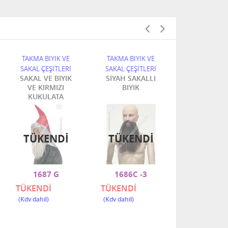
TAKMA BIYIK VE
TAKMA BIYIK VE
TAKMA BIYI
SAKAL ÇEŞİTLERİ
SAKAL ÇEŞİTLERİ
SAKAL ÇEŞİT
SAKAL VE BIYIK
SİYAH SAKALLI
ŞEYTAN KAŞ 
VE KIRMIZI
BIYIK
SAKAL
KUKULATA
TÜKENDI
TÜKENDI
1687 G
1686C -3
2703 
TÜKENDİ
TÜKENDİ
360,00