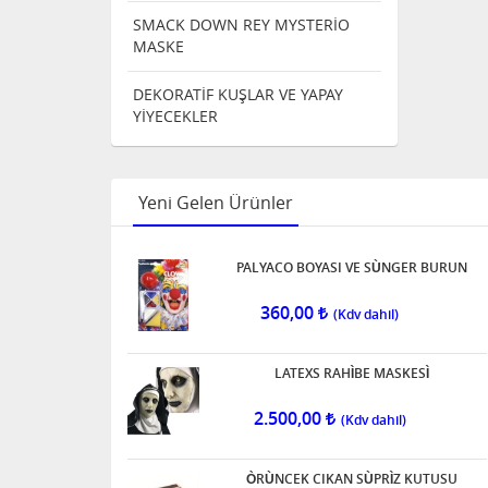
SMACK DOWN REY MYSTERİO
MASKE
DEKORATİF KUŞLAR VE YAPAY
YİYECEKLER
Yeni Gelen Ürünler
PALYACO BOYASI VE SÙNGER BURUN
360,00
LATEXS RAHÌBE MASKESÌ
2.500,00
ÒRÙNCEK CIKAN SÙPRÌZ KUTUSU