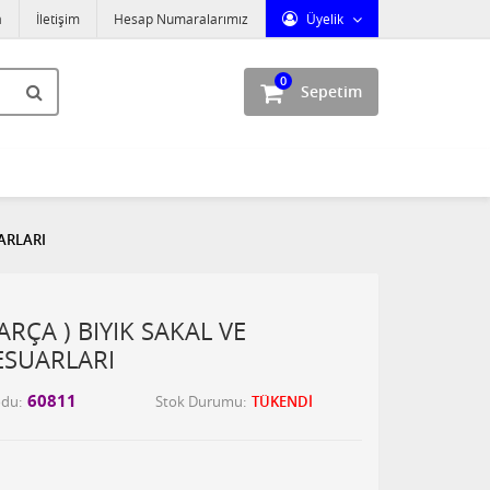
a
İletişim
Hesap Numaralarımız
Üyelik
0
Sepetim
UARLARI
PARÇA ) BIYIK SAKAL VE
ESUARLARI
60811
odu
Stok Durumu
TÜKENDİ