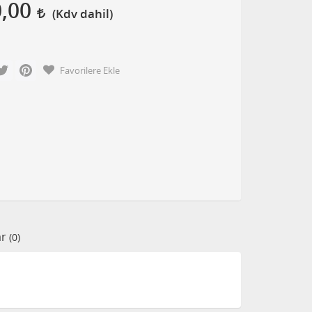
0,00
cebook
Twitter
Pinterest
Favorilere Ekle
ar
(0)