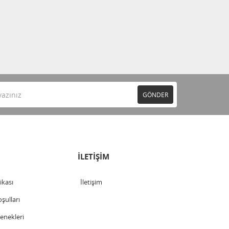
GÖNDER
İLETİŞİM
tikası
İletişim
şulları
nekleri