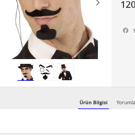
12
Fa
Ürün Bilgisi
Yoruml